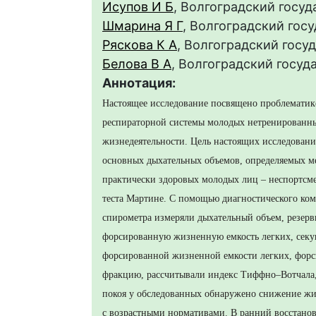
Исупов И Б
, Волгоградский госу
Шмарина Я Г
, Волгоградский гос
Ряскова К А
, Волгоградский госу
Белова В А
, Волгоградский госуд
Аннотация:
Настоящее исследование посвящено проблематик
респираторной системы молодых нетренированн
жизнедеятельности. Цель настоящих исследован
основных дыхательных объемов, определяемых м
практически здоровых молодых лиц – неспортсме
теста Мартине. С помощью диагностического ко
спирометра измеряли дыхательный объем, резер
форсированную жизненную емкость легких, сек
форсированной жизненной емкости легких, форс
фракцию, рассчитывали индекс Тиффно–Вотчала,
покоя у обследованных обнаружено снижение жи
с возрастными нормативами. В ранний восстано