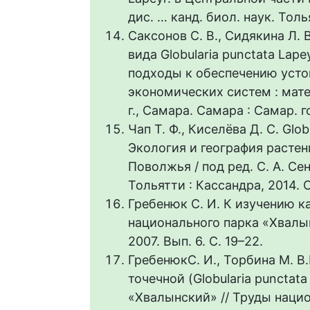
дис. … канд. биол. наук. Толья
Саксонов С. В., Сидякина Л.
вида Globularia punctata Lape
подходы к обеспечению усто
экономических систем : мате
г., Самара. Самара : Самар. го
Чап Т. Ф., Киселёва Д. С. Glo
Экология и география расте
Поволжья / под ред. С. А. Сен
Тольятти : Кассандра, 2014. С
Гребенюк С. И. К изучению 
национального парка «Хвалынс
2007. Вып. 6. С. 19–22.
ГребенюкС. И., Торбина М. 
точечной (Globularia punctat
«Хвалынский» // Труды нацио