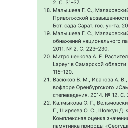
2. С. 31–37.
Малышева Г. С., Малаховски
Приволжской возвышенности 
Бот. сада Сарат. гос. ун-та. 20
Малышева Г. С., Малаховски
обнажений национального пар
2011. № 2. С. 223–230.
Митрошенкова А. Е. Растител
Lapeyr в Самарской области //
115–120.
Васюков В. М., Иванова А. В.
вофлоре Оренбургского иСам
степеведения. 2014. № 12. С. 
Калмыкова О. Г., Вельмовский 
Г., Ширяева О. С., Шовкун Д. Ф
Комплексная оценка значени
памятника природы «Сергуши