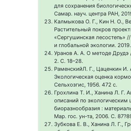
для сохранения биологическо
Самар. науч. центра РАН, 2019.
Калмыкова О. Г., Кин Н. О., В
Растительный покров проек
«Сергушинская лесостепь» /
и глобальной экологии. 2019. 
Уранов А. А. О методе Друдэ 
2. С. 18–28.
РаменскийЛ. Г., Цаценкин И. А
Экологическая оценка кормов
Сельхозгис, 1956. 472 с.
Грохлина Т. И., Ханина Л. Г
описаний по экологическим 
биоразнообразия : материалы
Мар. гос. ун-та, 2006. С. 87?8
Зубкова Е. В., Ханина Л. Г., 